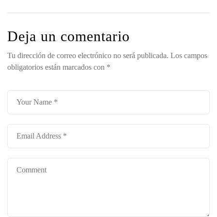
Modulares de
Materiales:
Madera:
Diseños
Sostenibilidad,
Híbridos en
Deja un comentario
Calidez y
Casas
Estética
Modulares
Tu dirección de correo electrónico no será publicada.
Los campos
Natural
obligatorios están marcados con
*