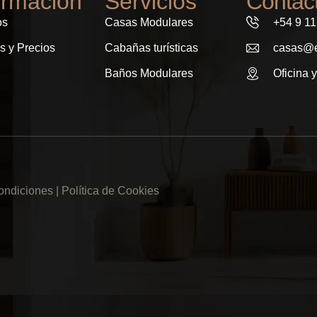
ormación
Servicios
Contac
os
Casas Modulares
+54 9 1
s y Precios
Cabañas turísticas
casas@e
Baños Modulares
Oficina y
ondiciones |
Política de Cookies