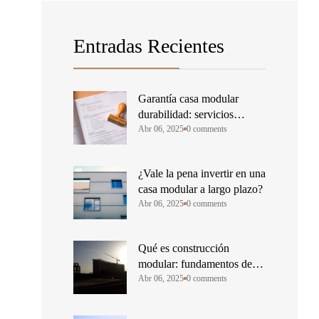
Entradas Recientes
Garantía casa modular
durabilidad: servicios
incluidos y su importancia
Abr 06, 2025
0 comments
¿Vale la pena invertir en una
casa modular a largo plazo?
Abr 06, 2025
0 comments
Qué es construcción
modular: fundamentos de la
edificación industrial
Abr 06, 2025
0 comments