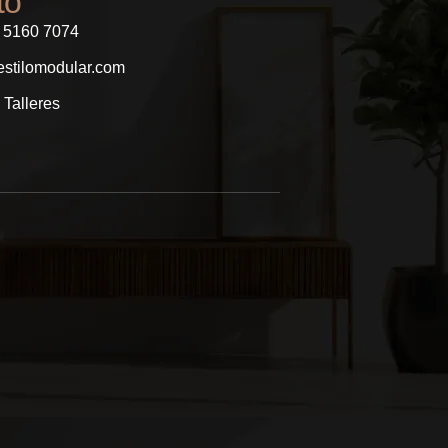
to
1 5160 7074
stilomodular.com
 Talleres