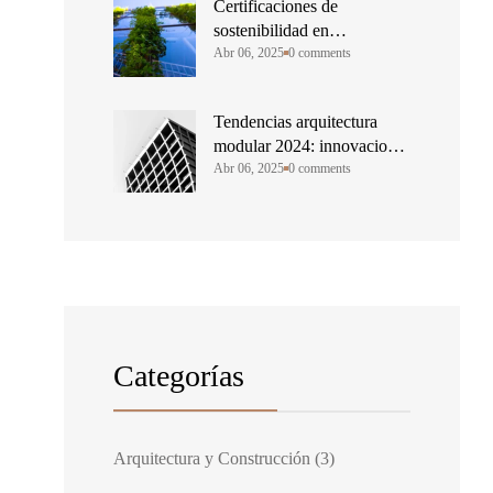
Certificaciones de
sostenibilidad en
construcción modular
Abr 06, 2025
0 comments
Tendencias arquitectura
modular 2024: innovaciones
que transforman
Abr 06, 2025
0 comments
Categorías
Arquitectura y Construcción
(3)