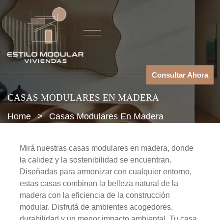
Consultar Ahora
CASAS MODULARES EN MADERA
Home
>
Casas Modulares En Madera
Mirá nuestras casas modulares en madera, donde
la calidez y la sostenibilidad se encuentran.
Diseñadas para armonizar con cualquier entorno,
estas casas combinan la belleza natural de la
madera con la eficiencia de la construcción
modular. Disfrutá de ambientes acogedores,
durabilidad y un menor impacto ambiental. Tu casa