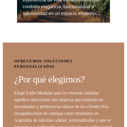
combina elegancia, funcionalidad y
luminosidad en un espacio moderno…
OFRECEMOS SOLUCIONES
PERSONALIZADAS
¿Por qué elegirnos?
Elegir Estilo Modular para su vivienda modular
significa seleccionar una empresa que entiende las
necesidades y preferencias únicas de los clientes.Nos
enorgullecemos de entregar casas modulares en
Argentina de máxima calidad, personalizadas y que se
integran a la perfección con el paisaje y la cultura local.