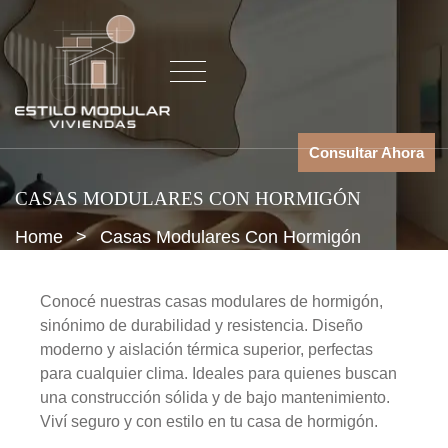
Consultar Ahora
CASAS MODULARES CON HORMIGÓN
Home
>
Casas Modulares Con Hormigón
Conocé nuestras casas modulares de hormigón,
sinónimo de durabilidad y resistencia. Diseño
moderno y aislación térmica superior, perfectas
para cualquier clima. Ideales para quienes buscan
una construcción sólida y de bajo mantenimiento.
Viví seguro y con estilo en tu casa de hormigón.