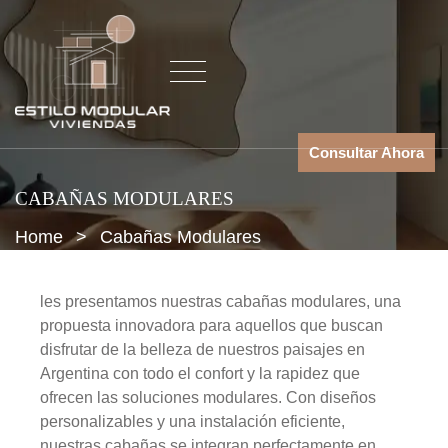
Consultar Ahora
CABAÑAS MODULARES
Home
>
Cabañas Modulares
les presentamos nuestras cabañas modulares, una
propuesta innovadora para aquellos que buscan
disfrutar de la belleza de nuestros paisajes en
Argentina con todo el confort y la rapidez que
ofrecen las soluciones modulares. Con diseños
personalizables y una instalación eficiente,
nuestras cabañas se integran perfectamente en