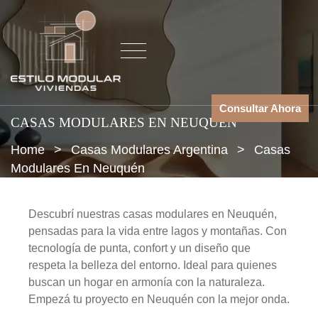
Consultar Ahora
CASAS MODULARES EN NEUQUÉN
Home
>
Casas Modulares Argentina
>
Casas
Modulares En Neuquén
Descubrí nuestras casas modulares en Neuquén,
pensadas para la vida entre lagos y montañas. Con
tecnología de punta, confort y un diseño que
respeta la belleza del entorno. Ideal para quienes
buscan un hogar en armonía con la naturaleza.
Empezá tu proyecto en Neuquén con la mejor onda.