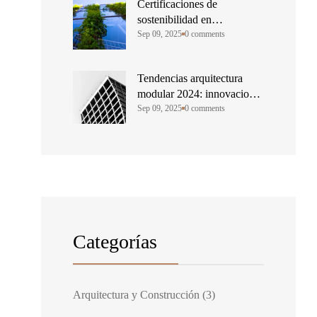
Certificaciones de
sostenibilidad en
construcción modular
Sep 09, 2025
0 comments
Tendencias arquitectura
modular 2024: innovaciones
que transforman
Sep 09, 2025
0 comments
Categorías
Arquitectura y Construcción
(3)