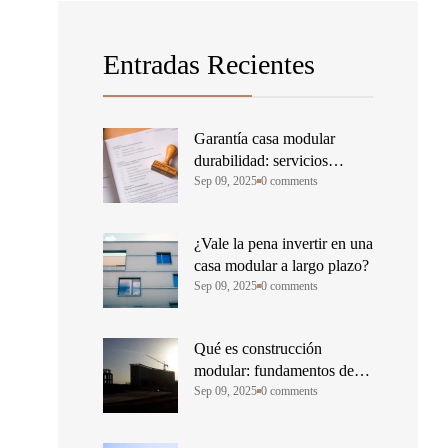
Entradas Recientes
Garantía casa modular
durabilidad: servicios
incluidos y su importancia
Sep 09, 2025
0 comments
¿Vale la pena invertir en una
casa modular a largo plazo?
Sep 09, 2025
0 comments
Qué es construcción
modular: fundamentos de la
edificación industrial
Sep 09, 2025
0 comments