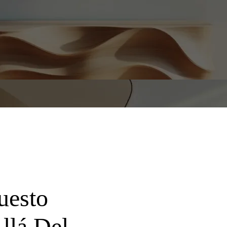
uesto
llá Del