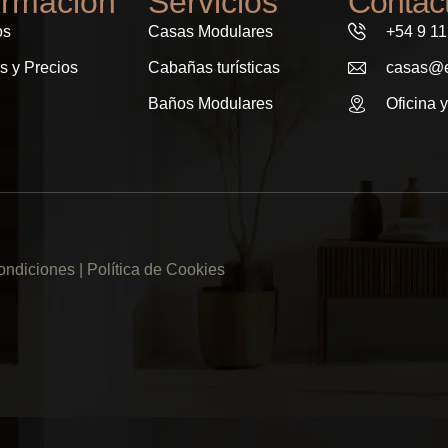
ormación
Servicios
Contac
os
Casas Modulares
+54 9 1
s y Precios
Cabañas turísticas
casas@e
Baños Modulares
Oficina y
ondiciones |
Política de Cookies