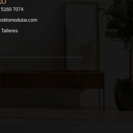
to
1 5160 7074
stilomodular.com
 Talleres