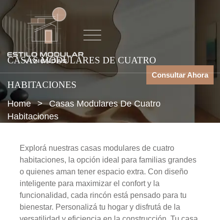
CASAS MODULARES DE CUATRO
Consultar Ahora
HABITACIONES
Home
>
Casas Modulares De Cuatro
Habitaciones
Explorá nuestras casas modulares de cuatro
habitaciones, la opción ideal para familias grandes
o quienes aman tener espacio extra. Con diseño
inteligente para maximizar el confort y la
funcionalidad, cada rincón está pensado para tu
bienestar. Personalizá tu hogar y disfrutá de la
versatilidad y eficiencia en la construcción. Tu casa