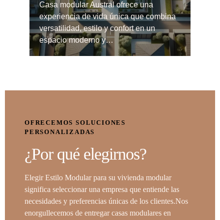
Casa modular Austral ofrece una
experiencia de vida única que combina
versatilidad, estilo y confort en un
espacio moderno y…
OFRECEMOS SOLUCIONES
PERSONALIZADAS
¿Por qué elegirnos?
Elegir Estilo Modular para su vivienda modular
significa seleccionar una empresa que entiende las
necesidades y preferencias únicas de los clientes.Nos
enorgullecemos de entregar casas modulares en