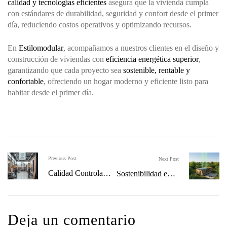
calidad y tecnologías eficientes
asegura que la vivienda cumpla
con estándares de durabilidad, seguridad y confort desde el primer
día, reduciendo costos operativos y optimizando recursos.
En
Estilomodular
, acompañamos a nuestros clientes en el diseño y
construcción de viviendas con
eficiencia energética superior
,
garantizando que cada proyecto sea
sostenible, rentable y
confortable
, ofreciendo un hogar moderno y eficiente listo para
habitar desde el primer día.
Previous Post
Next Post
Calidad Controlada
Sostenibilidad en la
en Fábrica:
Construcción:
Minimiza Errores y
Reduce Residuos y
Optimiza Acabados
tu Huella de
Deja un comentario
Carbono