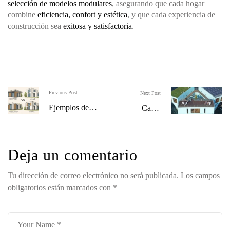
selección de modelos modulares
, asegurando que cada hogar
combine
eficiencia, confort y estética
, y que cada experiencia de
construcción sea
exitosa y satisfactoria
.
Previous Post
Next Post
Ejemplos de
Casas
Modelos de Casas
Modulares en
Modulares
Sitios
Destacados:
Remotos:
Deja un comentario
Hormipresa,
Posibilidades
inHAUS,
de Instalación
Tu dirección de correo electrónico no será publicada.
Los campos
Modularium y
obligatorios están marcados con
*
CIMPRA